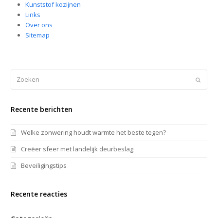
Kunststof kozijnen
Links
Over ons
Sitemap
Zoeken
Verze
Recente berichten
Welke zonwering houdt warmte het beste tegen?
Creëer sfeer met landelijk deurbeslag
Beveiligingstips
Recente reacties